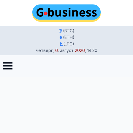
(BTC)
(ETH)
(LTC)
четверг
,
6
.
август
2026
,
14:30
Главная
-
Новости
-
AfD временно освобождена от
классификации как праворадикальная партия