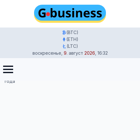
(BTC)
(ETH)
(LTC)
воскресенье
,
9
.
август
2026
,
16:32
Главная
-
Новости
-
Отставка Кристин Лагард: глава
ЕЦБ может покинуть пост до выборов во Франции 2027
года