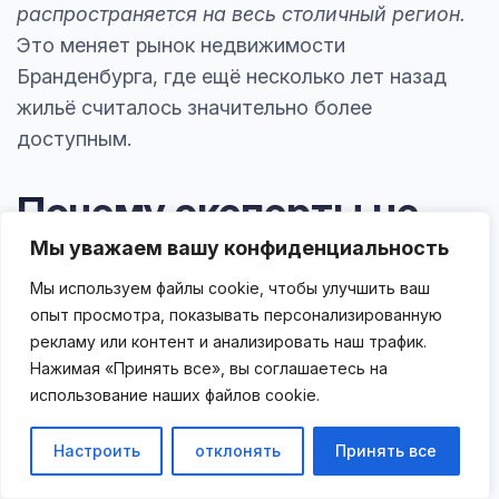
распространяется на весь столичный регион.
Это меняет рынок недвижимости
Бранденбурга, где ещё несколько лет назад
жильё считалось значительно более
доступным.
Почему эксперты не
ждут быстрого
Мы уважаем вашу конфиденциальность
Мы используем файлы cookie, чтобы улучшить ваш
улучшения ситуации
опыт просмотра, показывать персонализированную
рекламу или контент и анализировать наш трафик.
Нажимая «Принять все», вы соглашаетесь на
Большинство аналитиков рынка недвижимости
использование наших файлов cookie.
сходятся во мнении, что быстрых изменений в
ближайшие годы ожидать не стоит. Даже если
Настроить
отклонять
Принять все
количество разрешений продолжит расти,