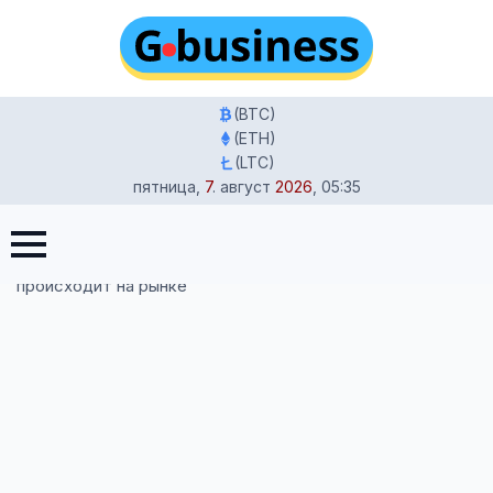
(BTC)
(ETH)
(LTC)
пятница
,
7
.
август
2026
,
05:35
Главная
-
Новости
-
Жилищный кризис в Берлине 2026:
почему тысячи всё ещё не могут найти квартиру и что
происходит на рынке