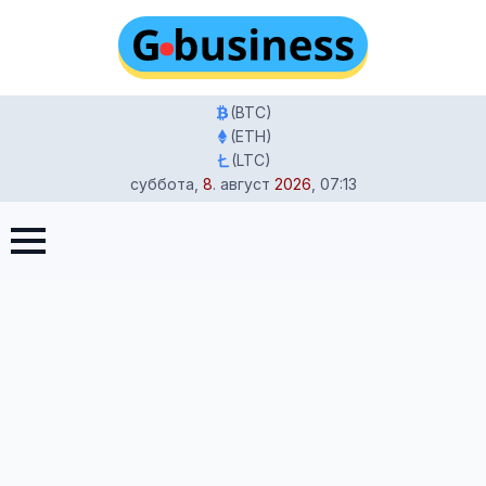
(BTC)
(ETH)
(LTC)
суббота
,
8
.
август
2026
,
07:13
Главная
-
Бизнес Германии
-
Доходы врачебных практик
Германии: Тихий сдвиг к частным расчетам