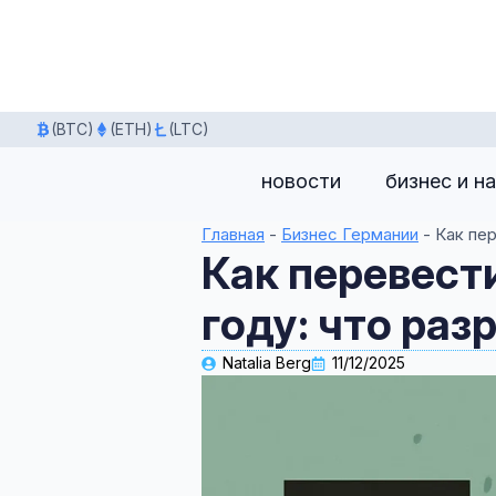
(BTC)
(ETH)
(LTC)
новости
бизнес и н
Главная
-
Бизнес Германии
-
Как пер
Как перевести
году: что раз
Natalia Berg
11/12/2025