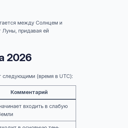
агается между Солнцем и
 Луны, придавая ей
а 2026
т следующими (время в UTC):
Комментарий
начинает входить в слабую
Земли
входит в основную тень