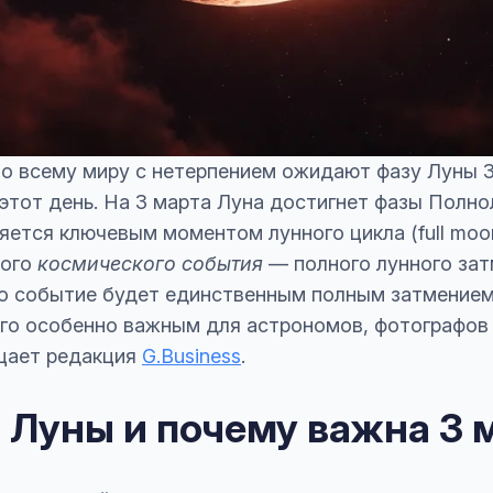
о всему миру с нетерпением ожидают фазу Луны 3
) в этот день. На 3 марта Луна достигнет фазы Пол
яется ключевым моментом лунного цикла (full moo
кого
космического события
— полного лунного зат
то событие будет единственным полным затмением
его особенно важным для астрономов, фотографов 
щает редакция
G.Business
.
а Луны и почему важна 3 