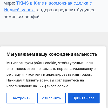
мире:
TKMS в Киле и возможная сделка с
Индией: успех
тендера определит будущее
немецких верфей
Мы уважаем вашу конфиденциальность
Мы используем файлы cookie, чтобы улучшить ваш
Impressum
опыт просмотра, показывать персонализированную
О проекте
рекламу или контент и анализировать наш трафик.
Kooperationen
Нажимая «Принять все», вы соглашаетесь на
Datenschutz
использование наших файлов cookie.
germania-business.de © 2025 — 2026
Настроить
отклонять
Принять все