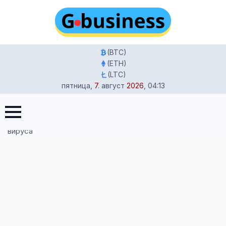
(BTC)
(ETH)
(LTC)
пятница
,
7
.
август
2026
,
04:13
Главная
-
Новости
-
Погода и грипп в Германии: в
Саксонии и Тюрингии зафиксированы первые смерти от
вируса