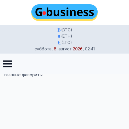
(BTC)
(ETH)
(LTC)
суббота
,
8
.
август
2026
,
02:41
Главная
-
Новости
-
Оскар 2026 смотреть 15 марта: где
и когда смотреть церемонию, время трансляции и
главные фавориты