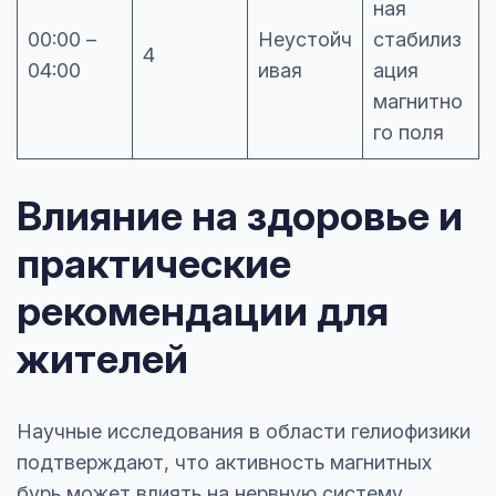
ная
00:00 –
Неустойч
стабилиз
4
04:00
ивая
ация
магнитно
го поля
Влияние на здоровье и
практические
рекомендации для
жителей
Научные исследования в области гелиофизики
подтверждают, что активность магнитных
бурь может влиять на нервную систему