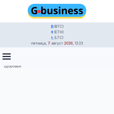
(BTC)
(ETH)
(LTC)
пятница
,
7
.
август
2026
,
12:23
Главная
-
Жизнь в Германии
-
Магнитная буря 28
декабря 2025 в Германии: почасовой прогноз и риски для
здоровья