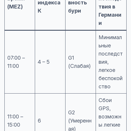
индекса
вность
(MEZ)
твия в
К
бури
Германи
и
Минимал
ьные
последст
07:00 –
G1
4 – 5
вия,
11:00
(Слабая)
легкое
беспокой
ство
Сбои
GPS,
G2
11:00 –
возможн
6
(Умеренн
15:00
ы легкие
ая)