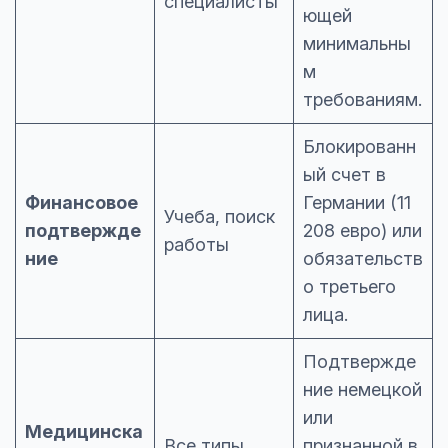
специалисты
ющей
минимальны
м
требованиям.
Блокированн
ый счет в
Финансовое
Германии (11
Учеба, поиск
подтвержде
208 евро) или
работы
ние
обязательств
о третьего
лица.
Подтвержде
ние немецкой
или
Медицинска
Все типы
признанной в