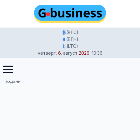
(BTC)
(ETH)
(LTC)
четверг
,
6
.
август
2026
,
10:36
Главная
-
Иммиграция и законы Германии
-
Как получить
ВНЖ в Германии в 2025 году: Новые требования и сроки
подачи