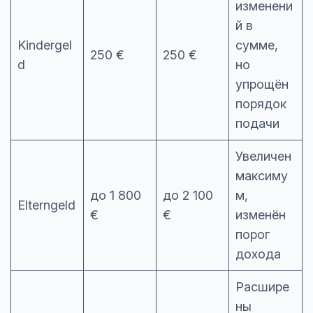
изменени
й в
Kindergel
сумме,
250 €
250 €
d
но
упрощён
порядок
подачи
Увеличен
максиму
до 1 800
до 2 100
м,
Elterngeld
€
€
изменён
порог
дохода
Расшире
ны