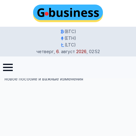
(BTC)
(ETH)
(LTC)
четверг
,
6
.
август
2026
,
02:52
Главная
-
Иммиграция и законы Германии
-
Как
оформить Kindergeld и Elterngeld в Германии в 2025 году:
новое пособие и важные изменения