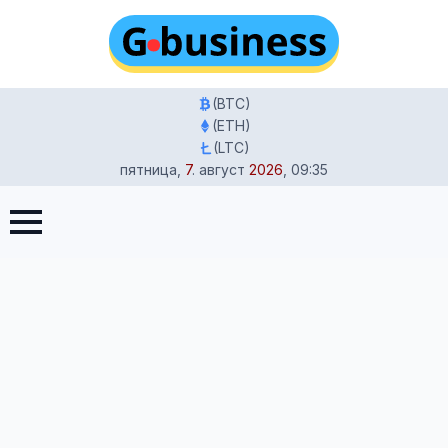
(BTC)
(ETH)
(LTC)
пятница
,
7
.
август
2026
,
09:35
Главная
-
Новости
-
HBO Max запускается в Германии 13
января: Олимпиада 2026 и “Dune”