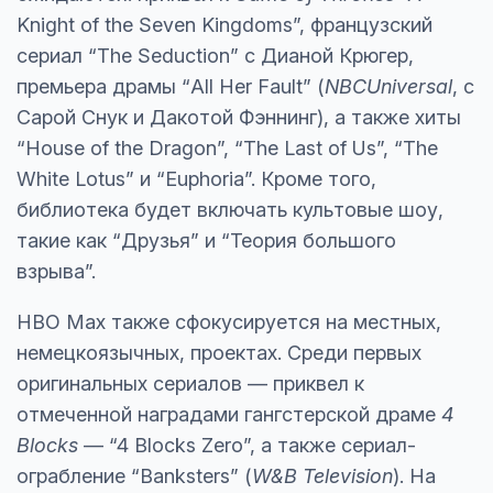
Knight of the Seven Kingdoms”, французский
сериал “The Seduction” с Дианой Крюгер,
премьера драмы “All Her Fault” (
NBCUniversal
, с
Сарой Снук и Дакотой Фэннинг), а также хиты
“House of the Dragon”, “The Last of Us”, “The
White Lotus” и “Euphoria”. Кроме того,
библиотека будет включать культовые шоу,
такие как “Друзья” и “Теория большого
взрыва”.
HBO Max также сфокусируется на местных,
немецкоязычных, проектах. Среди первых
оригинальных сериалов — приквел к
отмеченной наградами гангстерской драме
4
Blocks
— “4 Blocks Zero”, а также сериал-
ограбление “Banksters” (
W&B Television
). На