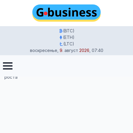
(BTC)
(ETH)
(LTC)
воскресенье
,
9
.
август
2026
,
07:40
Главная
-
Жизнь в Германии
-
Гороскоп январь 2026:
стратегические инсайты для любви, денег и личного
роста