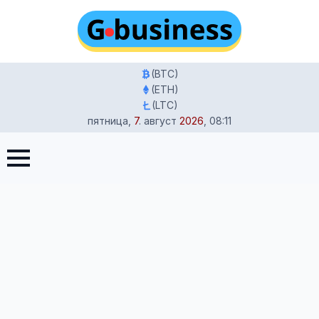
(BTC)
(ETH)
(LTC)
пятница
,
7
.
август
2026
,
08:11
Главная
-
Жизнь в Германии
-
Гороскоп на сегодня, 19
ноября: Луна во Льве и ваша Власть над Зодиаком