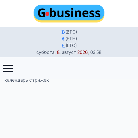
(BTC)
(ETH)
(LTC)
суббота
,
8
.
август
2026
,
03:58
Главная
-
Жизнь в Германии
-
Гороскоп на 21 февраля
2026: финансовая стратегия, график магнитных бурь и
календарь стрижек