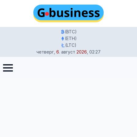
(BTC)
(ETH)
(LTC)
четверг
,
6
.
август
2026
,
02:27
Главная
-
Жизнь в Германии
-
Гороскоп на 9 февраля
2026: знаки зодиака, магнитные бури, здоровье, финансы