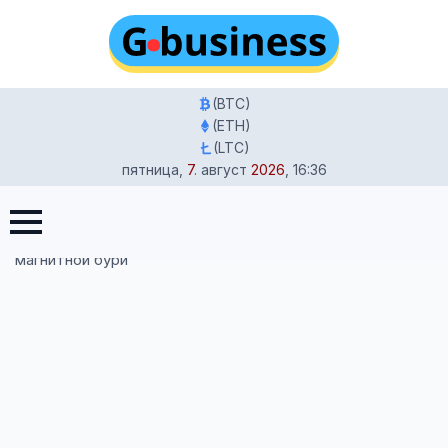
(BTC)
(ETH)
(LTC)
пятница
,
7
.
август
2026
,
16:36
Главная
-
Жизнь в Германии
-
Гороскоп 16 января 2026:
Рак и Близнецы в отношениях и прогноз умеренной
магнитной бури