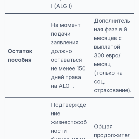
I (ALG I)
Дополнитель
На момент
ная фаза в 9
подачи
месяцев с
заявления
выплатой
Остаток
должно
300 евро/
пособия
оставаться
месяц
не менее 150
(только на
дней права
соц.
на ALG I.
страхование).
Подтвержде
ние
жизнеспособ
Общая
ности
продолжител