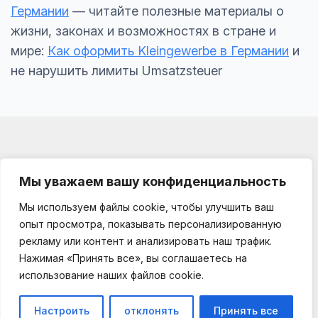
Германии
— читайте полезные материалы о
жизни, законах и возможностях в стране и
мире:
Как оформить Kleingewerbe в Германии
и
не нарушить лимиты Umsatzsteuer
Мы уважаем вашу конфиденциальность
Мы используем файлы cookie, чтобы улучшить ваш
Impressum
опыт просмотра, показывать персонализированную
О проекте
рекламу или контент и анализировать наш трафик.
Kooperationen
Нажимая «Принять все», вы соглашаетесь на
Datenschutz
использование наших файлов cookie.
germania-business.de © 2025 — 2026
Настроить
отклонять
Принять все