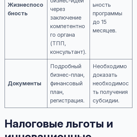
бизнес-идеи
Жизнеспосо
ьность
через
бность
программы
заключение
до 15
компетентно
месяцев.
го органа
(ТПП,
консультант).
Подробный
Необходимо
бизнес-план,
доказать
Документы
финансовый
необходимос
план,
ть получения
регистрация.
субсидии.
Налоговые льготы и
инновационные