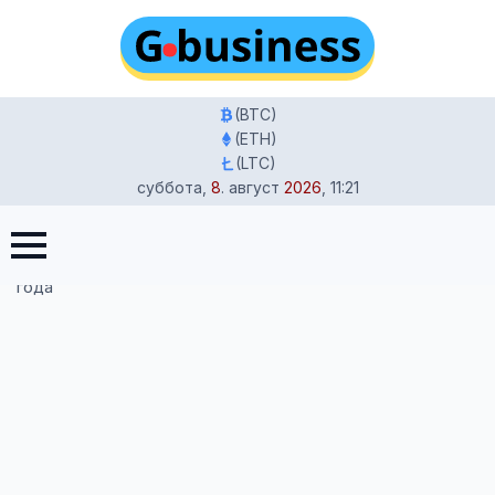
(BTC)
(ETH)
(LTC)
суббота
,
8
.
август
2026
,
11:21
Главная
-
Бизнес Германии
-
Как получить Fördermittel и
Zuschuss для старта бизнеса в Германии: Детали 2025
года