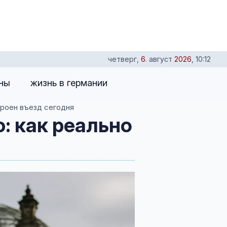
четверг
,
6
.
август
2026
,
10:12
оны
жизнь в германии
троен въезд сегодня
: как реально