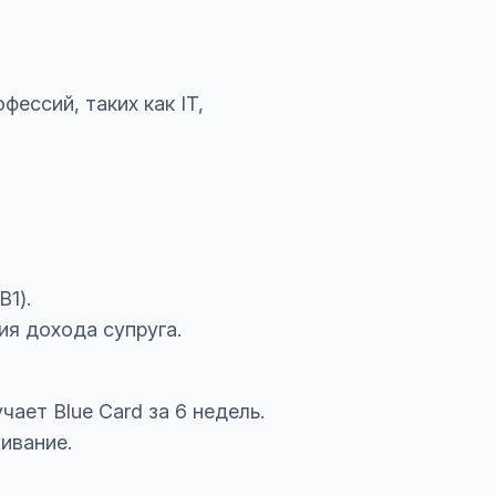
ессий, таких как IT,
1).
я дохода супруга.
ает Blue Card за 6 недель.
ивание.