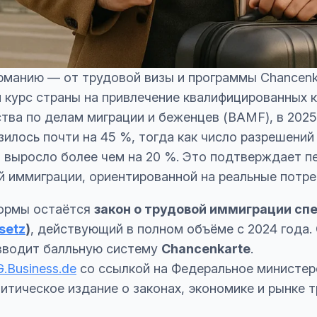
рманию — от трудовой визы и программы Chancenk
курс страны на привлечение квалифицированных 
ва по делам миграции и беженцев (BAMF), в 2025
илось почти на 45 %, тогда как число разрешений
выросло более чем на 20 %. Это подтверждает пе
 иммиграции, ориентированной на реальные потре
ормы остаётся
закон о трудовой иммиграции сп
setz
)
, действующий в полном объёме с 2024 года.
 вводит балльную систему
Chancenkarte
.
G.Business.de
со ссылкой на Федеральное министер
литическое издание о законах, экономике и рынке 