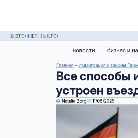
(BTC)
(ETH)
(LTC)
новости
бизнес и н
Главная
-
Иммиграция и законы Гер
Все способы 
устроен въез
Natalia Berg
11/08/2025